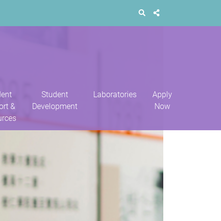
dent
Student
Laboratories
Apply
ort &
Development
Now
urces