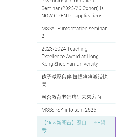
Psychology Information
Seminar (2025/26 Cohort) is
NOW OPEN for applications
MSSATP Information seminar
2
2023/2024 Teaching
Excellence Award at Hong
Kong Shue Yan University
孩子減壓良伴 撫摸狗狗激活快
樂
融合教育老師培訓未來方向
MSSSPSY info sem 2526
【Now新聞台】題目：DSE開
考