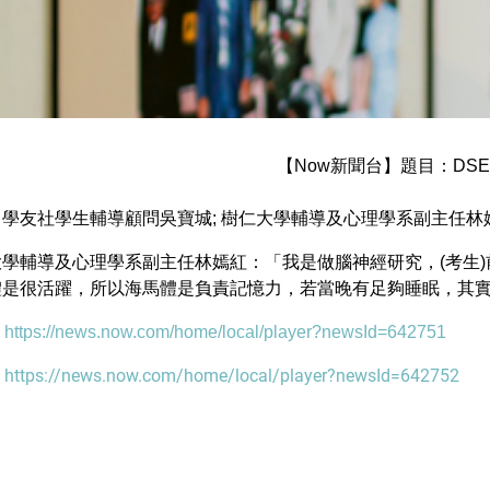
【Now新聞台】題目：DS
學友社學生輔導顧問吳寶城; 樹仁大學輔導及心理學系副主任林
大學輔導及心理學系副主任林嫣紅：「我是做腦神經研究，(考生
體是很活躍，所以海馬體是負責記憶力，若當晚有足夠睡眠，其
:
https://news.now.com/home/local/player?newsId=642751
https://news.now.com/home/local/player?newsId=642752