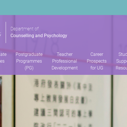
Department of
Counselling and Psychology
ate
Postgraduate
Teacher
Career
Stu
es
Programmes
Professional
Prospects
Supp
(PG)
Development
for UG
Reso