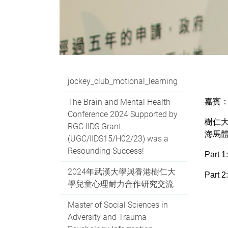
jockey_club_motional_learning
The Brain and Mental Health
嘉賓：
Conference 2024 Supported by
樹仁
RGC IIDS Grant
海馬
(UGC/IIDS15/H02/23) was a
Resounding Success!
Part 1
2024年武漢大學與香港樹仁大
Part 2:
學兒童心理耐力合作研究交流
Master of Social Sciences in
Adversity and Trauma