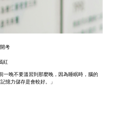
E開考
嫣紅
)前一晚不要溫習到那麼晚，因為睡眠時，腦的
實記憶力儲存是會較好。」